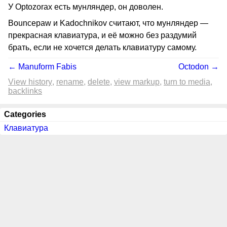
У Optozorax есть мунляндер, он доволен.
Bouncepaw и Kadochnikov считают, что мунляндер —
прекрасная клавиатура, и её можно без раздумий
брать, если не хочется делать клавиатуру самому.
← Manuform Fabis
Octodon →
View history
rename
delete
view markup
turn to media
backlinks
Categories
Клавиатура