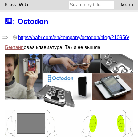
Klava Wiki
Menu
⌨️
:
Octodon
https://habr.com/en/company/octodon/blog/210956/
Бектайп
овая клавиатура. Так и не вышла.