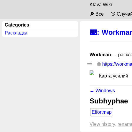
Klava Wiki
🔎 Все
🎲 Случа
Categories
⌨️
:
Workma
Раскладка
Workman
— раскл
https://workma
Карта усилий
← Windows
Subhyphae
Effortmap
View history
renam