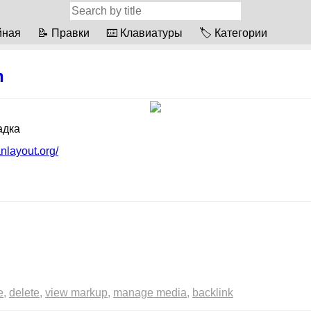
йная
📝 Правки
⌨️ Клавиатуры
🏷 Категории
n
адка
nlayout.org/
e
delete
view markup
manage media
backlink