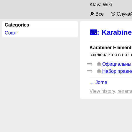
Klava Wiki
🔎 Все
🎲 Случа
Categories
⌨️
:
Karabine
Софт
Karabiner-Element
заключается в наз
Официальный
Набор прави
← Jorne
View history
renam