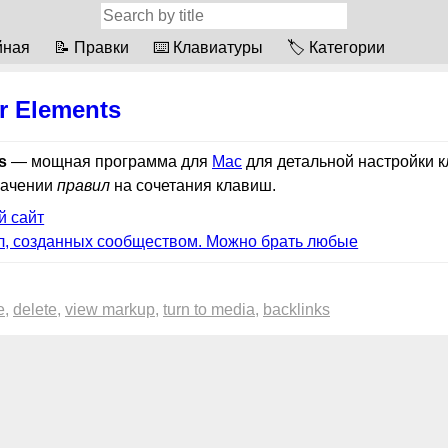
йная
📝 Правки
⌨️ Клавиатуры
🏷 Категории
r Elements
s
— мощная программа для
Mac
для детальной настройки к
начении
правил
на сочетания клавиш.
 сайт
л, созданных сообществом. Можно брать любые
e
delete
view markup
turn to media
backlinks