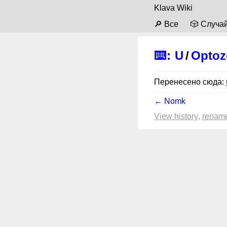
Klava Wiki
🔎 Все
🎲 Случа
⌨️
:
U
/
Optoz
Перенесено сюда:
← Nomk
View history
renam