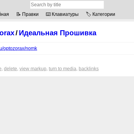
йная
📝 Правки
⌨️ Клавиатуры
🏷 Категории
orax
/
Идеальная Прошивка
u/optozorax/nomk
e
delete
view markup
turn to media
backlinks