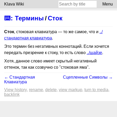
Klava Wiki
Menu
⌨️
:
Термины
/
Сток
Сток
, стоковая клавиатура — то же самое, что и
../
стандартная клавиатура
.
Это термин без негативных коннотаций. Если хочется
передать презрение к стоку, то есть слово
../шайзе
.
Хотя, данное слово имеет скрытый негативный
оттенок, так как созвучно со "стоковая яма".
← Стандартная
Сцепленные Символы →
Клавиатура
View history
rename
delete
view markup
turn to media
backlink