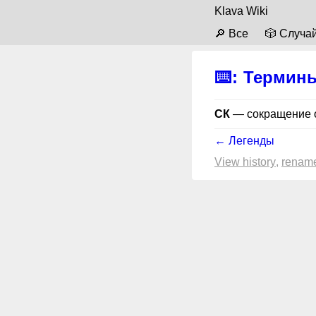
Klava Wiki
🔎 Все
🎲 Случа
⌨️
:
Термин
СК
— сокращение 
← Легенды
View history
renam