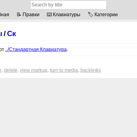
йная
📝 Правки
⌨️ Клавиатуры
🏷 Категории
ы
/
Ск
от
../Стандартная Клавиатура
.
e
delete
view markup
turn to media
backlinks