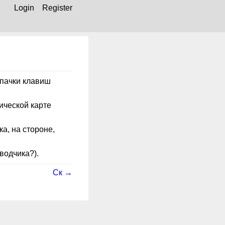
Login
Register
лпачки клавиш
ической карте
ка, на стороне,
водчика?).
Ск →