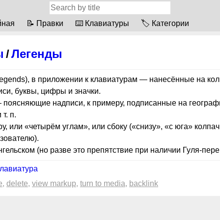
йная
📝 Правки
⌨️ Клавиатуры
🏷 Категории
ы
/
Легенды
legends), в приложении к клавиатурам — нанесённые на ко
си, буквы, цифры и значки.
поясняющие надписи, к примеру, подписанные на географ
т. п.
у, или «четырём углам», или сбоку («снизу», «с юга» колпач
зователю).
нгельском (но разве это препятствие при наличии Гуля-пере
лавиатура
e
delete
view markup
turn to media
backlink