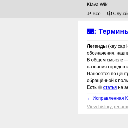
Klava Wiki
🔎 Все
🎲 Случа
⌨️
:
Термин
Легенды
(key cap 
обозначения, надпи
В общем смысле — 
названия городов и 
Наносятся по центр
обращённой к поль
Есть
статья
на а
← Исправленная К
View history
renam