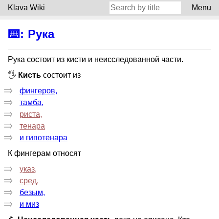
Klava Wiki
Menu
⌨️
:
Рука
Рука состоит из кисти и неисследованной части.
🖐️
Кисть
состоит из
фингеров,
тамба,
риста,
тенара
и гипотенара
К фингерам относят
указ,
сред,
безым,
и миз