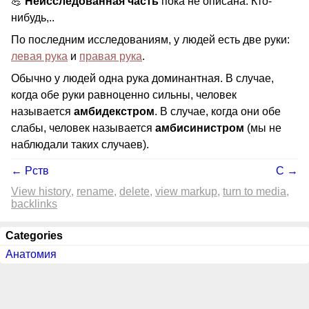
💪
Неисследованная часть
пока не описана. Кто-
нибудь,..
По последним исследованиям, у людей есть две руки:
левая рука
и
правая рука
.
Обычно у людей одна рука доминантная. В случае,
когда обе руки равноценно сильны, человек
называется
амбидекстром
. В случае, когда они обе
слабы, человек называется
амбисинистром
(мы не
наблюдали таких случаев).
← Рств
С →
View history
rename
delete
view markup
turn to media
backlinks
Categories
Анатомия