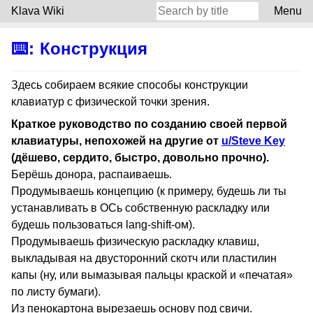
Klava Wiki
Menu
⌨️
:
Конструкция
Здесь собираем всякие способы конструкции
клавиатур с физической точки зрения.
Краткое руководство по созданию своей первой
клавиатуры, непохожей на другие от
u/Steve Key
(дёшево, сердито, быстро, довольно прочно).
Берёшь донора, распаиваешь.
Продумываешь концепцию (к примеру, будешь ли ты
устанавливать в ОСь собственную раскладку или
будешь пользоваться lang-shift-ом).
Продумываешь физическую раскладку клавиш,
выкладывая на двусторонний скотч или пластилин
капы (ну, или вымазывая пальцы краской и «печатая»
по листу бумаги).
Из пенокартона вырезаешь основу под свичи.