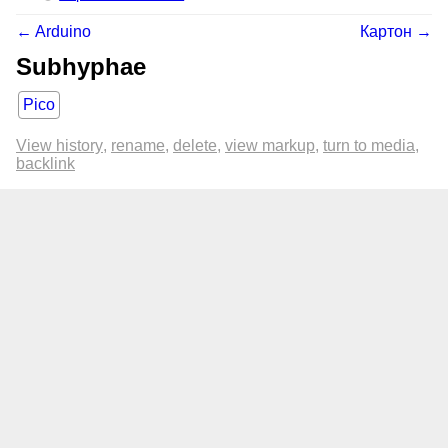
← Arduino
Картон →
Subhyphae
Pico
View history
rename
delete
view markup
turn to media
backlink