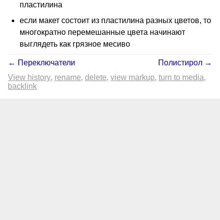
пластилина
если макет состоит из пластилина разных цветов, то
многократно перемешанные цвета начинают
выглядеть как грязное месиво
← Переключатели
Полистирол →
View history
rename
delete
view markup
turn to media
backlink