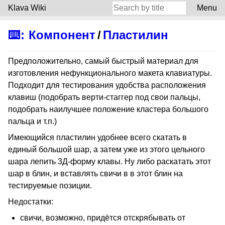
Klava Wiki
Menu
⌨️
:
Компонент
/
Пластилин
Предположительно, самый быстрый материал для
изготовления нефункционального макета клавиатуры.
Подходит для тестирования удобства расположения
клавиш (подобрать верти-стаггер под свои пальцы,
подобрать наилучшее положение кластера большого
пальца и т.п.)
Имеющийся пластилин удобнее всего скатать в
единый большой шар, а затем уже из этого цельного
шара лепить 3Д-форму клавы. Ну либо раскатать этот
шар в блин, и вставлять свичи в в этот блин на
тестируемые позиции.
Недостатки:
свичи, возможно, придётся отскрябывать от