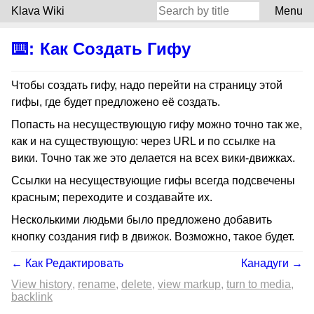
Klava Wiki
Menu
⌨️
:
Как Создать Гифу
Чтобы создать гифу, надо перейти на страницу этой
гифы, где будет предложено её создать.
Попасть на несуществующую гифу можно точно так же,
как и на существующую: через URL и по ссылке на
вики. Точно так же это делается на всех вики-движках.
Ссылки на несуществующие гифы всегда подсвечены
красным; переходите и создавайте их.
Несколькими людьми было предложено добавить
кнопку создания гиф в движок. Возможно, такое будет.
← Как Редактировать
Канадуги →
View history
rename
delete
view markup
turn to media
backlink