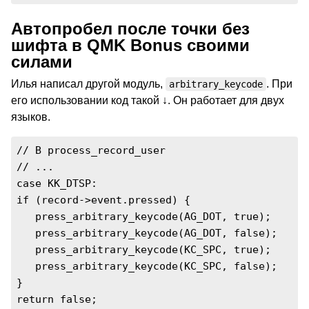
Автопробел после точки без
шифта в QMK Bonus своими
силами
Илья написал другой модуль,
. При
arbitrary_keycode
его использовании код такой ↓. Он работает для двух
языков.
// В process_record_user

// ...

case KK_DTSP:

if (record->event.pressed) {

   press_arbitrary_keycode(AG_DOT, true);

   press_arbitrary_keycode(AG_DOT, false);

   press_arbitrary_keycode(KC_SPC, true);

   press_arbitrary_keycode(KC_SPC, false);

}

return false;