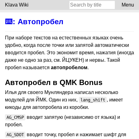
Klava Wiki
Menu
⌨️
:
Автопробел
При наборе текстов на естественных языках очень
удобно, когда после точки или запятой автоматически
вводится пробел. Это экономит время, нажатия (иногда
даже не одно за раз, см. ЙЦУКЕН) и нервы. Такой
пробел называется
автопробелом
.
Автопробел в QMK Bonus
Илья для своего Мунляндера написал несколько
модулей для ЙМК. Один из них,
, имеет
lang_shift
кикоды для автопробела из коробки.
вводит запятую (независимо от языка) и
AG_CMSP
пробел.
вводит точку, пробел и нажимает шифт для
AG_SDOT