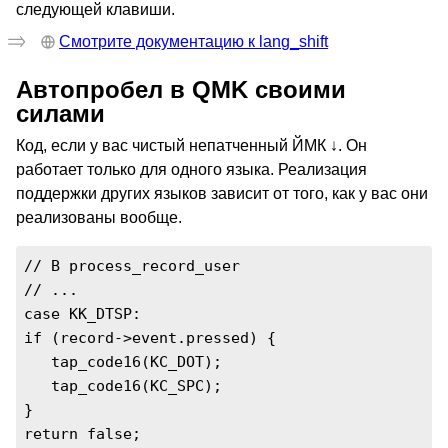
следующей клавиши.
Смотрите документацию к lang_shift
Автопробел в QMK своими
силами
Код, если у вас чистый непатченный ЙМК ↓. Он
работает только для одного языка. Реализация
поддержки других языков зависит от того, как у вас они
реализованы вообще.
// В process_record_user

// ...

case KK_DTSP:

if (record->event.pressed) {

   tap_code16(KC_DOT);

   tap_code16(KC_SPC);

}

return false;