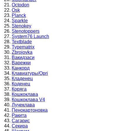
Octodon
Osk
Planck
Sparkle
Stenokey
Stenotoppers
System76 Launch
Textblade
Typematrix
Zbrojovka
Вакидзаси
Варежки
Канкорд
Клавиатуры/Opri
Кладенец
Коденец
Коряга
Кошкоклава
Кошкоклава V4
Лучеклава
Пенокартоновка
Ракита
Сагарис
Секира