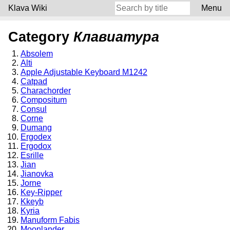
Klava Wiki
Menu
Category
Клавиатура
Absolem
Alti
Apple Adjustable Keyboard M1242
Catpad
Charachorder
Compositum
Consul
Corne
Dumang
Ergodex
Ergodox
Esrille
Jian
Jianovka
Jorne
Key-Ripper
Kkeyb
Kyria
Manuform Fabis
Moonlander